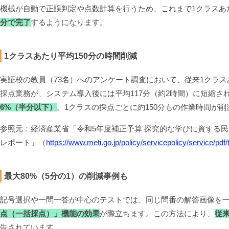
機械が自動で正誤判定や点数計算を行うため、これまで1クラスあ
分で完了
するようになります。
1クラスあたり平均150分の時間削減
実証校の教員（73名）へのアンケート調査において、従来1クラスあ
採点業務が、システム導入後には平均117分（約2時間）に短縮さ
6%（半分以下）
。1クラスの採点ごとに約150分もの作業時間が
参照元：経済産業省「令和5年度補正予算 探究的な学びに資する民
レポート」（
https://www.meti.go.jp/policy/servicepolicy/service/pdf
最大80%（5分の1）の削減事例も
記号選択や一問一答が中心のテストでは、同じ問番の解答画像を
点（一括採点）」機能の効果
が際立ちます。この方法により、
従
告されています。