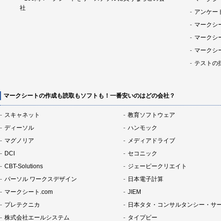
社
アンケー
マークシ
マークシ
マークシ
テストの
マークシートの作成も読取もソフトも！一番安いのはどの会社？
スキャネット
教育ソフトウェア
ディーソル
ハンモック
マグノリア
メディアドライブ
DCI
セコニック
CBT-Solutions
ジェーピークリエイト
パーソル ワークスデザイン
日本電子計算
マークシート.com
JIEM
プレテクニカ
日本タタ・コンサルタンシー・サ
株式会社エールシステム
タイプビー