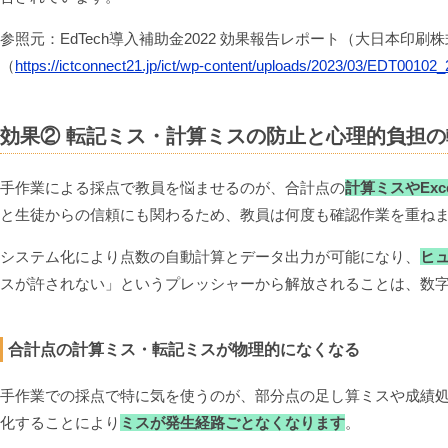
参照元：EdTech導入補助金2022 効果報告レポート（大日本印
（
https://ictconnect21.jp/ict/wp-content/uploads/2023/03/EDT00102_
効果② 転記ミス・計算ミスの防止と心理的負担の
手作業による採点で教員を悩ませるのが、合計点の
計算ミスやExc
と生徒からの信頼にも関わるため、教員は何度も確認作業を重ね
システム化により点数の自動計算とデータ出力が可能になり、
ヒ
スが許されない」というプレッシャーから解放されることは、数
合計点の計算ミス・転記ミスが物理的になくなる
手作業での採点で特に気を使うのが、部分点の足し算ミスや成績
化することにより
ミスが発生経路ごとなくなります
。