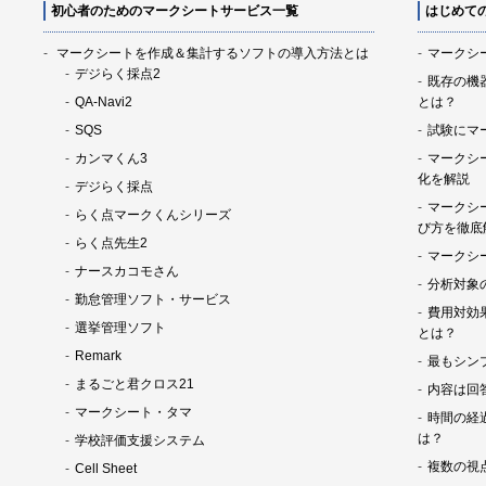
初心者のためのマークシートサービス一覧
はじめて
マークシートを作成＆集計するソフトの導入方法とは
マークシ
デジらく採点2
既存の機
QA-Navi2
とは？
SQS
試験にマ
カンマくん3
マークシ
化を解説
デジらく採点
マークシ
らく点マークくんシリーズ
び方を徹底
らく点先生2
マークシ
ナースカコモさん
分析対象
勤怠管理ソフト・サービス
費用対効
選挙管理ソフト
とは？
Remark
最もシン
まるごと君クロス21
内容は回
マークシート・タマ
時間の経
は？
学校評価支援システム
複数の視
Cell Sheet