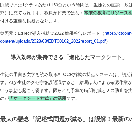
削減できた1クラスあたり150分という時間は、生徒との面談、放
究）に充てられます。教員が作業ではなく
本来の教育にリソース
付ける重要な根拠となります。
参照元：EdTech導入補助金2022 効果報告レポート（
https://ictconn
content/uploads/2023/03/EDT00102_2022report_01.pdf
）
導入効果が期待できる「進化したマークシート」
生徒の手書き文字を読み取るAI-OCR搭載の採点システムは、初
す。AIが生徒のクセ字を誤認識すると、結局は人による確認作業
いう事態も起こり得ます。限られた予算で時間削減とミス防止を
のが
「マークシート方式」の活用
です。
最大の懸念「記述式問題が減る」は誤解！最新の