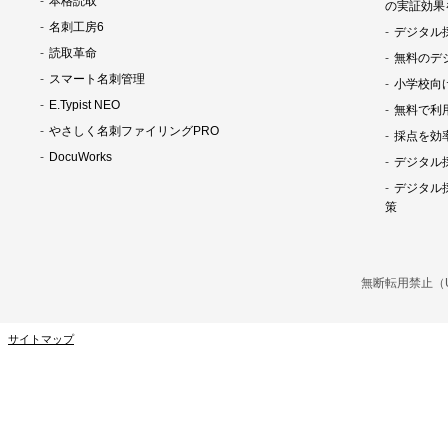
本格読取
の実証効果
名刺工房6
デジタル
読取革命
無料のデ
スマート名刺管理
小学校向
E.Typist NEO
無料で利
やさしく名刺ファイリングPRO
採点を効
DocuWorks
デジタル
デジタル
策
無断転用禁止（Unaut
サイトマップ