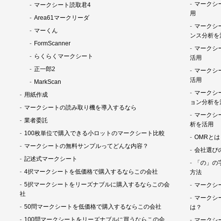
マークシー
マークシート読取君4
用
Area61マークリーダ
マークシ
マーくん
ンス分析を
FormScanner
マークシ
らくらくマークシート
活用
正一郎2
マークシ
活用
MarkScan
マークシ
用紙作成
ョン分析を
マークシートの読み取り機を導入するなら
マークシ
業者委託
析を活用
100枚単位で購入できる小ロットのマークシート比較
OMRとは
マークシートの無料サンプルってどんな内容？
会社選び
記述式マークシート
「の」の
4択マークシートを低価格で購入するならこの会社
方法
5択マークシートをリーズナブルに購入するならこの会
マークシ
社
マークシ
50問マークシートを低価格で購入するならこの会社
は？
100問マークシートをリーズナブルに買うならこの会
マークシ