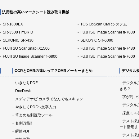
汎用性の高いマークシート読み取り機械
SR-1800EX
TCS OpScan OMRシステム
SR-3500 HYBRID
FUJITSU Image Scanner fi-7030
SEKONIC SR-430
SEKONIC SR-6000
FUJITSU ScanSnap iX1500
FUJITSU Image Scanner fi-7480
FUJITSU Image Scanner fi-6800
FUJITSU Image Scanner fi-7600
OCRとOMRの違いって？OMRメーカーまとめ
デジタル
いきなりPDF
デジタル
きる？
DocDesk
字が汚い
メディアナビ カメラでなんでもスキャン
デジタル
やさしくPDFへ文字入力
採点ミス
筆まめ名刺読取ツール
テスト採
名刺万能3
ート活用ま
瞬簡PDF
テスト採