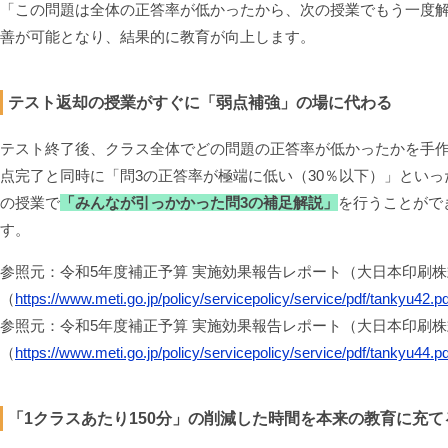
「この問題は全体の正答率が低かったから、次の授業でもう一度
善が可能となり、結果的に教育が向上します。
テスト返却の授業がすぐに「弱点補強」の場に代わる
テスト終了後、クラス全体でどの問題の正答率が低かったかを手
点完了と同時に「問3の正答率が極端に低い（30％以下）」とい
の授業で
「みんなが引っかかった問3の補足解説」
を行うことがで
す。
参照元：令和5年度補正予算 実施効果報告レポート（大日本印刷
（
https://www.meti.go.jp/policy/servicepolicy/service/pdf/tankyu42.pd
参照元：令和5年度補正予算 実施効果報告レポート（大日本印刷
（
https://www.meti.go.jp/policy/servicepolicy/service/pdf/tankyu44.pd
「1クラスあたり150分」の削減した時間を本来の教育に充て