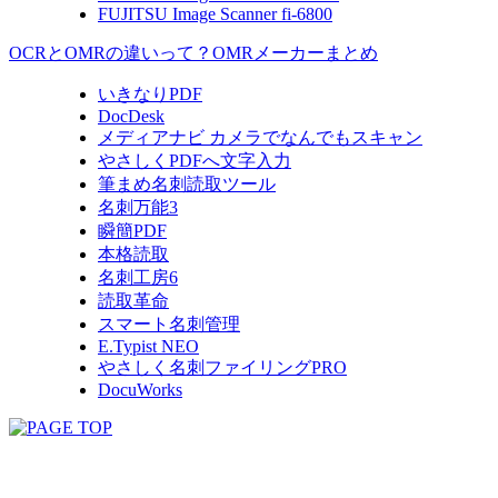
FUJITSU Image Scanner fi-6800
OCRとOMRの違いって？OMRメーカーまとめ
いきなりPDF
DocDesk
メディアナビ カメラでなんでもスキャン
やさしくPDFへ文字入力
筆まめ名刺読取ツール
名刺万能3
瞬簡PDF
本格読取
名刺工房6
読取革命
スマート名刺管理
E.Typist NEO
やさしく名刺ファイリングPRO
DocuWorks