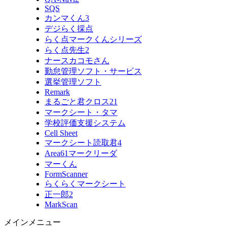
SQS
カンマくん3
デジらく採点
らく点マークくんシリーズ
らく点先生2
ナースカコモさん
勤怠管理ソフト・サービス
選挙管理ソフト
Remark
まるごと君クロス21
マークシート・タマ
学校評価支援システム
Cell Sheet
マークシート読取君4
Area61マークリーダ
マーくん
FormScanner
らくらくマークシート
正一郎2
MarkScan
メインメニュー