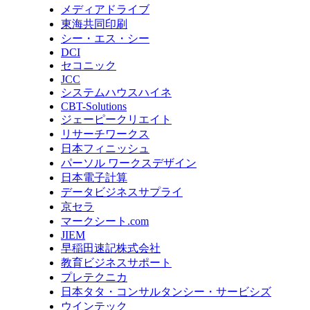
メディアドライブ
東海共同印刷
シー・エス・シー
DCI
セコニック
JCC
システムハウスハイネ
CBT-Solutions
ジェーピークリエイト
リサーチワークス
日本フィニッシュ
パーソル ワークスデザイン
日本電子計算
データビジネスサプライ
京セラ
マークシート.com
JIEM
早稲田速記株式会社
教育ビジネスサポート
プレテクニカ
日本タタ・コンサルタンシー・サービシズ
ウインテック