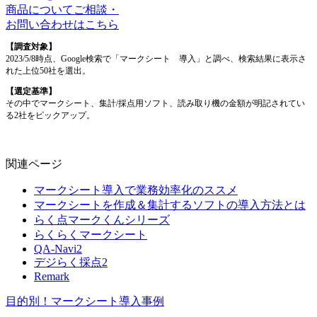
商品についてご相談・
お問い合わせはこちら
【調査対象】
2023/5/8時点、Google検索で「マークシート 導入」と調べ、検索結果に表示さ
れた上位50社を選出。
【選定基準】
その中でマークシート、集計/採点用ソフト、読み取り機の金額が明記されてい
る2社をピックアップ。
関連ページ
マークシート導入で業務効率化のススメ
マークシートを作成＆集計するソフトの導入方法とは
らく点マークくんシリーズ
らくらくマークシート
QA-Navi2
デジらく採点2
Remark
目的別！マークシート導入事例