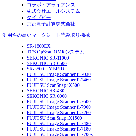
コラボ・アライアンス
株式会社エールシステム
タイプビー
京都電子計算株式会社
汎用性の高いマークシート読み取り機械
SR-1800EX
TCS OpScan OMRシステム
SEKONIC SR-11000
SEKONIC SR-6500
SR-3500 HYBRID
FUJITSU Image Scanner fi-7030
FUJITSU Image Scanner fi-7460
FUJITSU ScanSnap iX500
SEKONIC SR-430
SEKONIC SR-6000
FUJITSU Image Scanner fi-7600
FUJITSU Image Scanner fi-7900
FUJITSU Image Scanner fi-7260
FUJITSU ScanSnap iX1500
FUJITSU Image Scanner fi-7480
FUJITSU Image Scanner fi-7180
FUJITSU Image Scanner fi-7700s