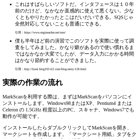
これはすばらしいソフトだ。インタフェースは１０年
前のだけど、なかなか直感的に使えて悪くない。少な
くともやりたかったとこはだいだいできる。SQSじゃ
全然対応してないことも普通にできる。
引用：https://www.engineacher.net/omr/
僕も半年ほど前の演習でこのソフトを実際に使って調
査をしてみました。かなり癖があるので使い慣れるま
ではなかなか大変でしたが、データ入力にかかる時間
はかなり節約することができました。
引用：http://liosk.blog103.fc2.com/blog-entry-128.html
実際の作業の流れ
MarkScanを利用する際は、まずはMarkScanをパソコンにイ
ンストールします。Windows98またはXP、Pentium4 または
Celeron の 1.5GHz 程度以上のPC、スキャナ、Windows7でも
動作が可能です。
インストールしたらダブルクリックしてMarkScanを開き、
マークシートを作成します。「マークシート用紙」タブをク