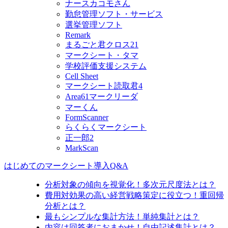
ナースカコモさん
勤怠管理ソフト・サービス
選挙管理ソフト
Remark
まるごと君クロス21
マークシート・タマ
学校評価支援システム
Cell Sheet
マークシート読取君4
Area61マークリーダ
マーくん
FormScanner
らくらくマークシート
正一郎2
MarkScan
はじめてのマークシート導入Q&A
分析対象の傾向を視覚化！多次元尺度法とは？
費用対効果の高い経営戦略策定に役立つ！重回帰
分析とは？
最もシンプルな集計方法！単純集計とは？
内容は回答者におまかせ！自由記述集計とは？