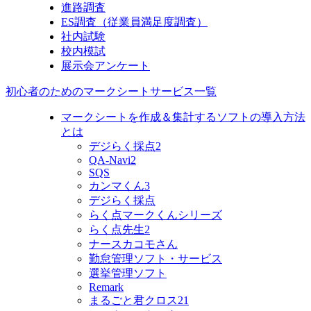
進路調査
ES調査（従業員満足度調査）
社内試験
校内模試
展示会アンケート
初心者のためのマークシートサービス一覧
マークシートを作成＆集計するソフトの導入方法
とは
デジらく採点2
QA-Navi2
SQS
カンマくん3
デジらく採点
らく点マークくんシリーズ
らく点先生2
ナースカコモさん
勤怠管理ソフト・サービス
選挙管理ソフト
Remark
まるごと君クロス21