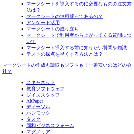
マークシートを導入するのに必要なものの注文方
法は？
マークシートの無料版ってあるの？
アンケート活用
マークシートの成り立ち
マークシートで利用者から上がってくる質問につ
いて
マークシート導入する前に知りたい質問や知識
テストの採点を早くする方法とは？
マークシートの作成も読取もソフトも！一番安いのはどの会
社？
スキャネット
教育ソフトウェア
ジイズスタッフ
AltPaper
ディーソル
ハンモック
タスク
同和ビジネスフォーム
マグノリア