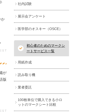
ト
社内試験
展示会アンケート
かか
医学部のオスキー（OSCE）
イ
初心者のためのマークシ
ートサービス一覧
用紙作成
備が
読み取り機
語版
業者委託
100枚単位で購入できる小ロ
ットのマークシート比較