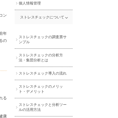
個人情報管理
コン
ストレスチェックについて
前年
ストレスチェック
ストレスチェックで高スト
ストレスチェックのスコア
ストレスチェック結果の保
ストレスチェックを拒否さ
ストレスチェック制度にお
ストレスチェックをやって
ストレスチェック制度にお
ストレスチェック報告書提
ストレスチェックはメンタ
ストレスチェックはタガロ
ストレスチェックはポルト
ストレスチェックの実施期
ストレスチェックのフィー
ストレスチェック後のフォ
ストレスチェックを実施す
ストレスチェックの対象者
50人未満の事業場の場合の
ストレスチェックにおける
【令和3年度版】ストレス
ストレスチェックの義務化
ストレスチェックはベトナ
ストレスチェックは中国語
ストレスチェックの外国語
ストレスチェックの調査票サ
レス、放置のリスクと対処
の活用法
管
れた場合の対応策
けるプライバシー
いない場合の問題点
いて産業医がいない場合の
出までの流れを解説
ルヘルス不調の一次予防に
グ語でも受けられる
ガル語でも受けられる
限
ドバック方法
ロー
る時期
と休職者の扱い
ストレスチェック
高ストレス者の基準や選定
チェック助成金
ム語にも対応
でも受けられる
版に対応するマークシート
るの
ンプル
法
対策
有効
方法
会社
ストレスチェックの分析方
法・集団分析とは
ストレスチェック導入の流れ
ストレスチェックのメリッ
ト・デメリット
れる
ストレスチェックと分析ツー
ルの活用方法
健康