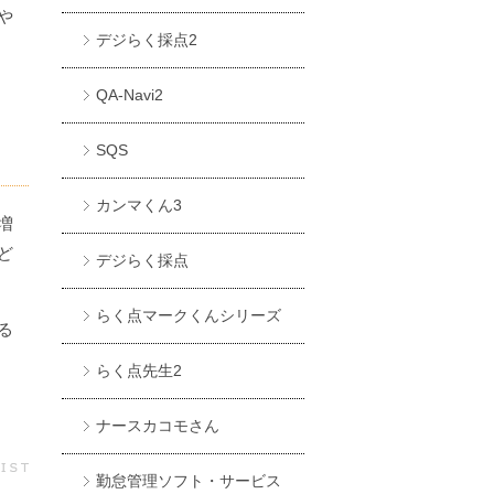
や
デジらく採点2
QA-Navi2
SQS
カンマくん3
増
ど
デジらく採点
らく点マークくんシリーズ
る
らく点先生2
ナースカコモさん
勤怠管理ソフト・サービス