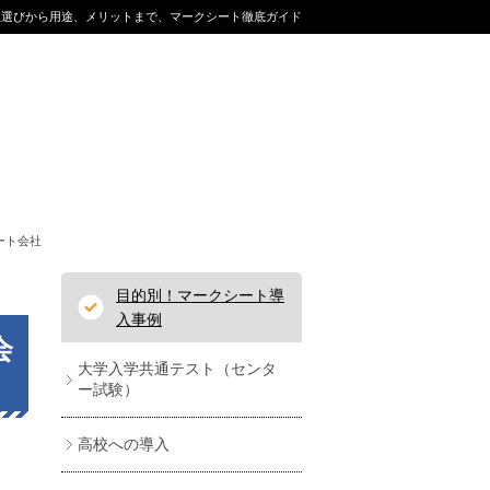
社選びから用途、メリットまで、マークシート徹底ガイド
ート会社
目的別！マークシート導
入事例
会
大学入学共通テスト（センタ
ー試験）
高校への導入