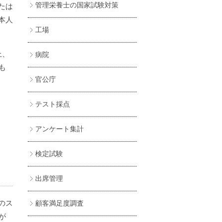
管理栄養士の国家試験対策
たは
本人
工場
上、
病院
も
官公庁
テスト採点
アンケート集計
検定試験
出席管理
のス
顧客満足度調査
が