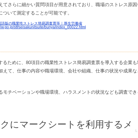
加えてさらに細かい質問項目が用意されており、職場のストレス原因
について測定することが可能です。
国語版の職業性ストレス簡易調査票等｜厚生労働省
lw.go.jp/stf/seisakunitsuite/bunya/index_00022.html
するために、80項目の職業性ストレス簡易調査票を導入する企業も
に加えて、仕事の内容や職場環境、会社や組織、仕事の状況や成果な
するモチベーションや職場環境、ハラスメントの状況なども調査でき
クにマークシートを利用するメ