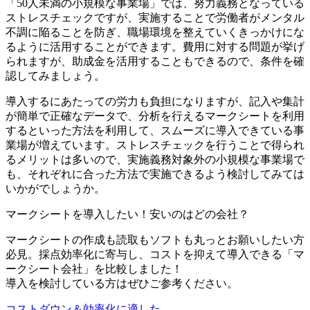
「50人未満の小規模な事業場」では、努力義務となっている
ストレスチェックですが、実施することで労働者がメンタル
不調に陥ることを防ぎ、職場環境を整えていくきっかけにな
るように活用することができます。費用に対する問題が挙げ
られますが、助成金を活用することもできるので、条件を確
認してみましょう。
導入するにあたっての労力も負担になりますが、記入や集計
が簡単で正確なデータで、分析を行えるマークシートを利用
するといった方法を利用して、スムーズに導入できている事
業場が増えています。ストレスチェックを行うことで得られ
るメリットは多いので、実施義務対象外の小規模な事業場で
も、それぞれに合った方法で実施できるよう検討してみては
いかがでしょうか。
マークシートを導入したい！安いのはどの会社？
マークシートの作成も読取もソフトも丸っとお願いしたい方
必見。採点効率化に寄与し、コストを抑えて導入できる「マ
ークシート会社」を比較しました！
導入を検討している方はぜひご参考ください。
コストダウン＆効率化に適した