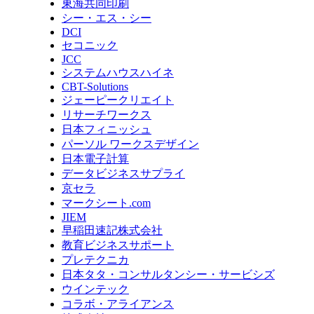
東海共同印刷
シー・エス・シー
DCI
セコニック
JCC
システムハウスハイネ
CBT-Solutions
ジェーピークリエイト
リサーチワークス
日本フィニッシュ
パーソル ワークスデザイン
日本電子計算
データビジネスサプライ
京セラ
マークシート.com
JIEM
早稲田速記株式会社
教育ビジネスサポート
プレテクニカ
日本タタ・コンサルタンシー・サービシズ
ウインテック
コラボ・アライアンス