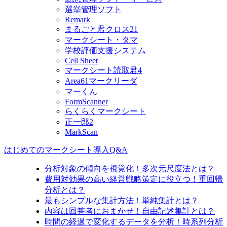
選挙管理ソフト
Remark
まるごと君クロス21
マークシート・タマ
学校評価支援システム
Cell Sheet
マークシート読取君4
Area61マークリーダ
マーくん
FormScanner
らくらくマークシート
正一郎2
MarkScan
はじめてのマークシート導入Q&A
分析対象の傾向を視覚化！多次元尺度法とは？
費用対効果の高い経営戦略策定に役立つ！重回帰
分析とは？
最もシンプルな集計方法！単純集計とは？
内容は回答者におまかせ！自由記述集計とは？
時間の経過で変化するデータを分析！時系列分析