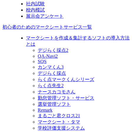
社内試験
校内模試
展示会アンケート
初心者のためのマークシートサービス一覧
マークシートを作成＆集計するソフトの導入方法
とは
デジらく採点2
QA-Navi2
SQS
カンマくん3
デジらく採点
らく点マークくんシリーズ
らく点先生2
ナースカコモさん
勤怠管理ソフト・サービス
選挙管理ソフト
Remark
まるごと君クロス21
マークシート・タマ
学校評価支援システム