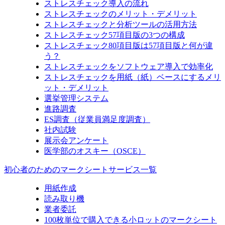
ストレスチェック導入の流れ
ストレスチェックのメリット・デメリット
ストレスチェックと分析ツールの活用方法
ストレスチェック57項目版の3つの構成
ストレスチェック80項目版は57項目版と何が違
う？
ストレスチェックをソフトウェア導入で効率化
ストレスチェックを用紙（紙）ベースにするメリ
ット・デメリット
選挙管理システム
進路調査
ES調査（従業員満足度調査）
社内試験
展示会アンケート
医学部のオスキー（OSCE）
初心者のためのマークシートサービス一覧
用紙作成
読み取り機
業者委託
100枚単位で購入できる小ロットのマークシート