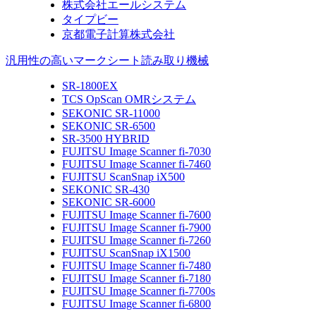
株式会社エールシステム
タイプビー
京都電子計算株式会社
汎用性の高いマークシート読み取り機械
SR-1800EX
TCS OpScan OMRシステム
SEKONIC SR-11000
SEKONIC SR-6500
SR-3500 HYBRID
FUJITSU Image Scanner fi-7030
FUJITSU Image Scanner fi-7460
FUJITSU ScanSnap iX500
SEKONIC SR-430
SEKONIC SR-6000
FUJITSU Image Scanner fi-7600
FUJITSU Image Scanner fi-7900
FUJITSU Image Scanner fi-7260
FUJITSU ScanSnap iX1500
FUJITSU Image Scanner fi-7480
FUJITSU Image Scanner fi-7180
FUJITSU Image Scanner fi-7700s
FUJITSU Image Scanner fi-6800