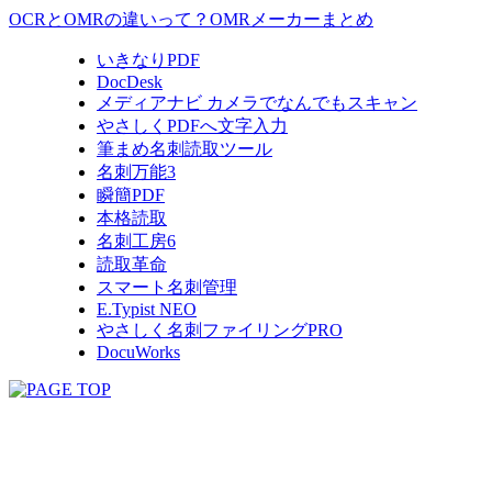
OCRとOMRの違いって？OMRメーカーまとめ
いきなりPDF
DocDesk
メディアナビ カメラでなんでもスキャン
やさしくPDFへ文字入力
筆まめ名刺読取ツール
名刺万能3
瞬簡PDF
本格読取
名刺工房6
読取革命
スマート名刺管理
E.Typist NEO
やさしく名刺ファイリングPRO
DocuWorks