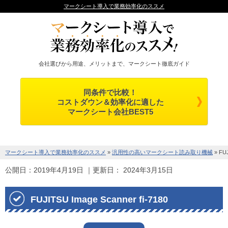
マークシート導入で業務効率化のススメ
会社選びから用途、メリットまで、マークシート徹底ガイド
同条件で比較！
コストダウン＆効率化に適した
マークシート会社BEST5
マークシート導入で業務効率化のススメ
»
汎用性の高いマークシート読み取り機械
»
FUJ
公開日：
2019年4月19日
｜更新日：
2024年3月15日
FUJITSU Image Scanner fi-7180